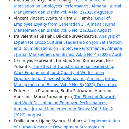
Motivation on Employees Performance
,
Almana : Jurnal
Manajemen dan Bisnis: Vol. 4 No. 2 (2020): Agustus
Vincent Vincent, Iventura Fitra Uli Tamba,
Level of
Employee Loyalty from Generation Z
,
Almana : Jurnal
Manajemen dan Bisnis: Vol. 6 No. 2 (2022): August
Ira Valentina Silalahi, Dikdik Purwadisastra,
Analysis of
Expatriate Cross-Cultural Leadership on Job Satisfaction
and its Implications on Employee Performance
,
Almana
: Jurnal Manajemen dan Bisnis: Vol. 6 No. 1 (2022): April
Carlintyas Febriyanti, Ignatius Soni Kurniawan, Eko
Yulianto,
The Effect of Transformational Leadership,
Work Engagement, and Quality of Work Life on
Organizational Citizenship Behavior
,
Almana : Jurnal
Manajemen dan Bisnis: Vol. 9 No. 3 (2025): December
Puti Harissa Pratidhina, Budhi Satriawan, Andriana
Andriana, Maria Suryaningsih,
The Effect of Rewards
and Work Discipline on Employee Performances
,
Almana : Jurnal Manajemen dan Bisnis: Vol. 6 No. 2
(2022): August
Emilia Ainur, Ujang Syahrul Mubarrok,
Implementation
of Human Resource Development Strategies in