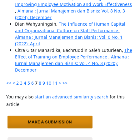
Improving Employee Motivation and Work Effectiveness
,
Almana : Jurnal Manajemen dan Bisnis: Vol. 8 No. 3
(2024): December
Dian Wahyuningsih,
The Influence of Human Capital
and Organizational Culture on Staff Performance
,
Almana : Jurnal Manajemen dan Bisnis: Vol. 6 No. 1
(2022): April
Citra Gitar Mahardika, Bachruddin Saleh Luturlean,
The
Effect of Training on Employee Performance
,
Almana :
Jurnal Manajemen dan Bisnis: Vol. 4 No. 3 (2020):
December
<<
<
2
3
4
5
6
7
8
9
10
11
>
>>
You may also
start an advanced similarity search
for this
article.
MAKE A SUBMISSION