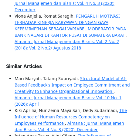
Jurnal Manajemen dan Bisnis: Vol. 4 No. 3 (2020):
December
Viona Anjelia, Romat Saragih,
PENGARUH MOTIVASI
TERHADAP KINERJA KARYAWAN DENGAN GAYA
KEPEMIMPINAN SEBAGAI VARIABEL MODERATOR PADA
BANK NAGARI DI KANTOR PUSAT DI SUMATERA BARAT
,
Almana : Jurnal Manajemen dan Bisnis: Vol. 2 No. 2
(2018): Vol. 2 No.2/ Agustus 2018
Similar Articles
Mari Maryati, Tatang Supriyadi,
Structural Model of AI-
Based Feedback's Impact on Employee Commitment and
Creativity to Enhance Organizational Innovation
,
Almana : Jurnal Manajemen dan Bisnis: Vol. 10 No. 1
(2026): April
Kiki Aprilia, Nur Zeina Maya Sari, Dedy Sudarmadi,
The
Influence of Human Resources Competency on
Employees Performance
,
Almana : Jurnal Manajemen
dan Bisnis: Vol. 4 No. 3 (2020): December
Intan Anas Tasya, Alini Gilang,
The Influence of