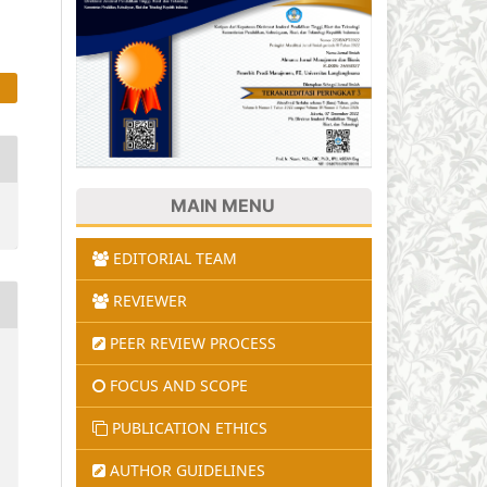
MAIN MENU
EDITORIAL TEAM
REVIEWER
PEER REVIEW PROCESS
FOCUS AND SCOPE
PUBLICATION ETHICS
AUTHOR GUIDELINES