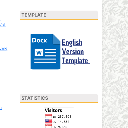
TEMPLATE
t
Vol.
INAN
n
STATISTICS
m