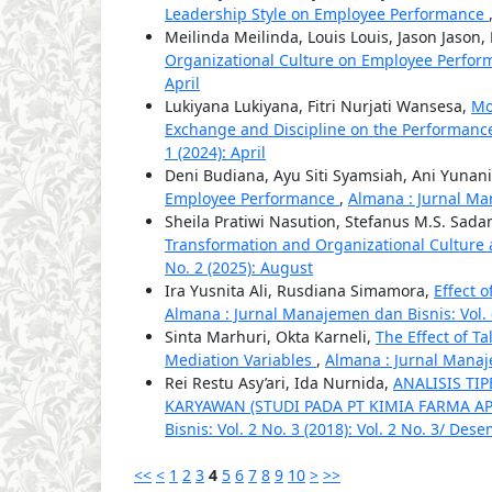
Leadership Style on Employee Performance
Meilinda Meilinda, Louis Louis, Jason Jason
Organizational Culture on Employee Perfo
April
Lukiyana Lukiyana, Fitri Nurjati Wansesa,
Mo
Exchange and Discipline on the Performan
1 (2024): April
Deni Budiana, Ayu Siti Syamsiah, Ani Yunan
Employee Performance
,
Almana : Jurnal Man
Sheila Pratiwi Nasution, Stefanus M.S. Sada
Transformation and Organizational Culture 
No. 2 (2025): August
Ira Yusnita Ali, Rusdiana Simamora,
Effect 
Almana : Jurnal Manajemen dan Bisnis: Vol. 6
Sinta Marhuri, Okta Karneli,
The Effect of T
Mediation Variables
,
Almana : Jurnal Manaje
Rei Restu Asy’ari, Ida Nurnida,
ANALISIS TI
KARYAWAN (STUDI PADA PT KIMIA FARMA A
Bisnis: Vol. 2 No. 3 (2018): Vol. 2 No. 3/ De
<<
<
1
2
3
4
5
6
7
8
9
10
>
>>