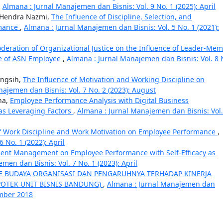
,
Almana : Jurnal Manajemen dan Bisnis: Vol. 9 No. 1 (2025): April
, Hendra Nazmi,
The Influence of Discipline, Selection, and
rmance
,
Almana : Jurnal Manajemen dan Bisnis: Vol. 5 No. 1 (2021):
deration of Organizational Justice on the Influence of Leader-Me
ce of ASN Employee
,
Almana : Jurnal Manajemen dan Bisnis: Vol. 8 
ingsih,
The Influence of Motivation and Working Discipline on
ajemen dan Bisnis: Vol. 7 No. 2 (2023): August
na,
Employee Performance Analysis with Digital Business
as Leveraging Factors
,
Almana : Jurnal Manajemen dan Bisnis: Vol.
of Work Discipline and Work Motivation on Employee Performance
,
 No. 1 (2022): April
alent Management on Employee Performance with Self-Efficacy as
men dan Bisnis: Vol. 7 No. 1 (2023): April
PE BUDAYA ORGANISASI DAN PENGARUHNYA TERHADAP KINERJA
POTEK UNIT BISNIS BANDUNG)
,
Almana : Jurnal Manajemen dan
sember 2018