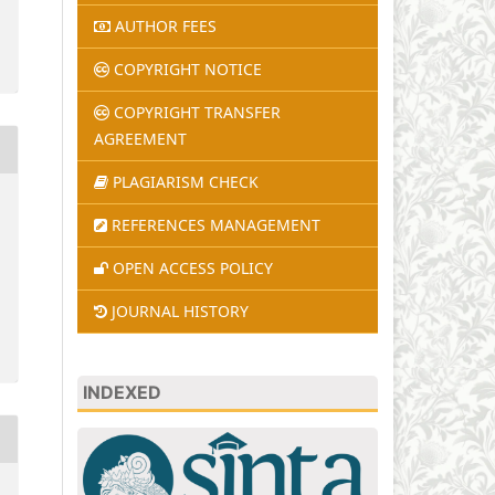
AUTHOR FEES
COPYRIGHT NOTICE
COPYRIGHT TRANSFER
AGREEMENT
PLAGIARISM CHECK
REFERENCES MANAGEMENT
OPEN ACCESS POLICY
JOURNAL HISTORY
INDEXED