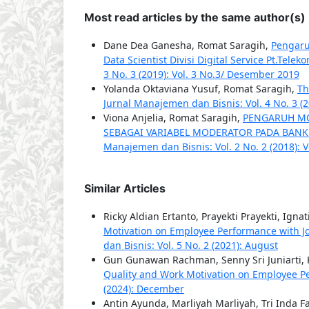
Most read articles by the same author(s)
Dane Dea Ganesha, Romat Saragih,
Pengaru
Data Scientist Divisi Digital Service Pt.Tele
3 No. 3 (2019): Vol. 3 No.3/ Desember 2019
Yolanda Oktaviana Yusuf, Romat Saragih,
Th
Jurnal Manajemen dan Bisnis: Vol. 4 No. 3 
Viona Anjelia, Romat Saragih,
PENGARUH MO
SEBAGAI VARIABEL MODERATOR PADA BANK
Manajemen dan Bisnis: Vol. 2 No. 2 (2018): V
Similar Articles
Ricky Aldian Ertanto, Prayekti Prayekti, Ign
Motivation on Employee Performance with Jo
dan Bisnis: Vol. 5 No. 2 (2021): August
Gun Gunawan Rachman, Senny Sri Juniarti, 
Quality and Work Motivation on Employee 
(2024): December
Antin Ayunda, Marliyah Marliyah, Tri Inda 