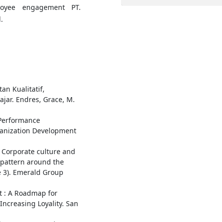
loyee engagement PT.
.
an Kualitatif,
ajar. Endres, Grace, M.
Performance
nization Development
). Corporate culture and
r pattern around the
e 3). Emerald Group
 : A Roadmap for
Increasing Loyality. San