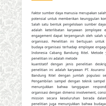
Faktor sumber daya manusia merupakan salah 
potensial untuk memberikan keunggulan komp
Salah satu bentuk pengelolaan sumber day
adalah keterlibatan karyawan (employee 
engagement dapat terpengaruh oleh salah sa
organisasi. Penelitian ini bertujuan unt
budaya organisasi terhadap employee engage
Indonesia Cabang Bandung Ritel. Metode
penelitian ini adalah metode
kuantitatif dengan jenis penelitian deskr
penelitian ini adalah karyawan PT. Asurans
Bandung Ritel dengan jumlah populasi s
Pengambilan sampel dengan teknik sampel j
menunjukkan bahwa tanggapan respon
organisasi dengan dimensi involvement, consis
mission secara keseluruhan berada dalam
penelitian juga menunjukkan bahwa budaya