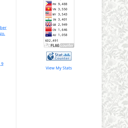
mber
No.
 9
View My Stats