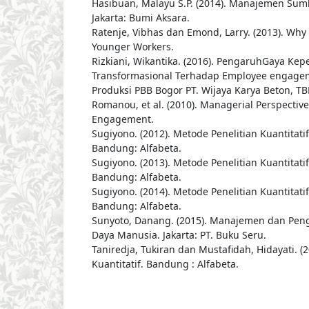
Hasibuan, Malayu S.P. (2014). Manajemen Sum
Jakarta: Bumi Aksara.
Ratenje, Vibhas dan Emond, Larry. (2013). Wh
Younger Workers.
Rizkiani, Wikantika. (2016). PengaruhGaya Ke
Transformasional Terhadap Employee engageme
Produksi PBB Bogor PT. Wijaya Karya Beton, TB
Romanou, et al. (2010). Managerial Perspectiv
Engagement.
Sugiyono. (2012). Metode Penelitian Kuantitatif
Bandung: Alfabeta.
Sugiyono. (2013). Metode Penelitian Kuantitatif
Bandung: Alfabeta.
Sugiyono. (2014). Metode Penelitian Kuantitatif
Bandung: Alfabeta.
Sunyoto, Danang. (2015). Manajemen dan P
Daya Manusia. Jakarta: PT. Buku Seru.
Taniredja, Tukiran dan Mustafidah, Hidayati. (2
Kuantitatif. Bandung : Alfabeta.