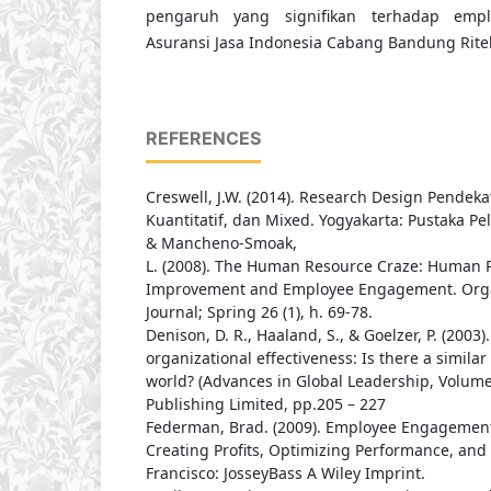
pengaruh yang signifikan terhadap emp
Asuransi Jasa Indonesia Cabang Bandung Ritel
REFERENCES
Creswell, J.W. (2014). Research Design Pendekat
Kuantitatif, dan Mixed. Yogyakarta: Pustaka Pel
& Mancheno-Smoak,
L. (2008). The Human Resource Craze: Human 
Improvement and Employee Engagement. Orga
Journal; Spring 26 (1), h. 69-78.
Denison, D. R., Haaland, S., & Goelzer, P. (2003
organizational effectiveness: Is there a simila
world? (Advances in Global Leadership, Volum
Publishing Limited, pp.205 – 227
Federman, Brad. (2009). Employee Engagement
Creating Profits, Optimizing Performance, and 
Francisco: JosseyBass A Wiley Imprint.