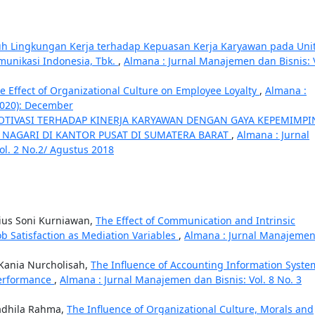
h Lingkungan Kerja terhadap Kepuasan Kerja Karyawan pada Uni
komunikasi Indonesia, Tbk.
,
Almana : Jurnal Manajemen dan Bisnis: 
e Effect of Organizational Culture on Employee Loyalty
,
Almana :
(2020): December
TIVASI TERHADAP KINERJA KARYAWAN DENGAN GAYA KEPEMIMP
 NAGARI DI KANTOR PUSAT DI SUMATERA BARAT
,
Almana : Jurnal
ol. 2 No.2/ Agustus 2018
atius Soni Kurniawan,
The Effect of Communication and Intrinsic
b Satisfaction as Mediation Variables
,
Almana : Jurnal Manajeme
Kania Nurcholisah,
The Influence of Accounting Information Syste
Performance
,
Almana : Jurnal Manajemen dan Bisnis: Vol. 8 No. 3
Fadhila Rahma,
The Influence of Organizational Culture, Morals and