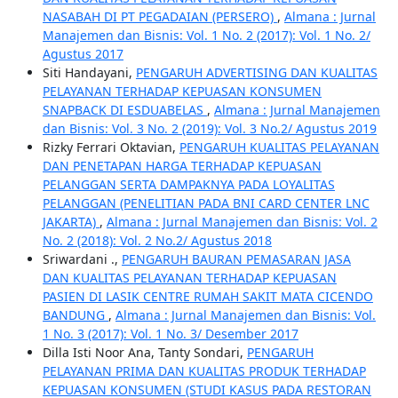
NASABAH DI PT PEGADAIAN (PERSERO)
,
Almana : Jurnal
Manajemen dan Bisnis: Vol. 1 No. 2 (2017): Vol. 1 No. 2/
Agustus 2017
Siti Handayani,
PENGARUH ADVERTISING DAN KUALITAS
PELAYANAN TERHADAP KEPUASAN KONSUMEN
SNAPBACK DI ESDUABELAS
,
Almana : Jurnal Manajemen
dan Bisnis: Vol. 3 No. 2 (2019): Vol. 3 No.2/ Agustus 2019
Rizky Ferrari Oktavian,
PENGARUH KUALITAS PELAYANAN
DAN PENETAPAN HARGA TERHADAP KEPUASAN
PELANGGAN SERTA DAMPAKNYA PADA LOYALITAS
PELANGGAN (PENELITIAN PADA BNI CARD CENTER LNC
JAKARTA)
,
Almana : Jurnal Manajemen dan Bisnis: Vol. 2
No. 2 (2018): Vol. 2 No.2/ Agustus 2018
Sriwardani .,
PENGARUH BAURAN PEMASARAN JASA
DAN KUALITAS PELAYANAN TERHADAP KEPUASAN
PASIEN DI LASIK CENTRE RUMAH SAKIT MATA CICENDO
BANDUNG
,
Almana : Jurnal Manajemen dan Bisnis: Vol.
1 No. 3 (2017): Vol. 1 No. 3/ Desember 2017
Dilla Isti Noor Ana, Tanty Sondari,
PENGARUH
PELAYANAN PRIMA DAN KUALITAS PRODUK TERHADAP
KEPUASAN KONSUMEN (STUDI KASUS PADA RESTORAN