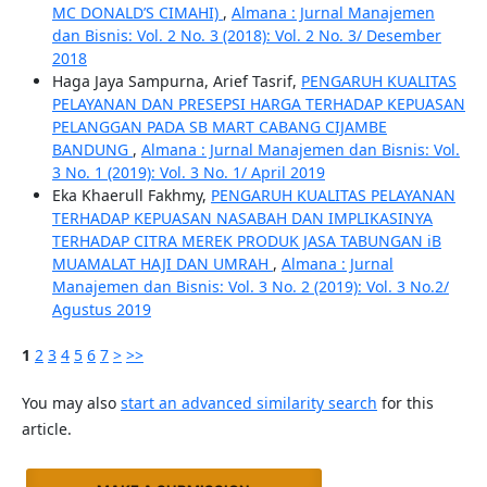
MC DONALD’S CIMAHI)
,
Almana : Jurnal Manajemen
dan Bisnis: Vol. 2 No. 3 (2018): Vol. 2 No. 3/ Desember
2018
Haga Jaya Sampurna, Arief Tasrif,
PENGARUH KUALITAS
PELAYANAN DAN PRESEPSI HARGA TERHADAP KEPUASAN
PELANGGAN PADA SB MART CABANG CIJAMBE
BANDUNG
,
Almana : Jurnal Manajemen dan Bisnis: Vol.
3 No. 1 (2019): Vol. 3 No. 1/ April 2019
Eka Khaerull Fakhmy,
PENGARUH KUALITAS PELAYANAN
TERHADAP KEPUASAN NASABAH DAN IMPLIKASINYA
TERHADAP CITRA MEREK PRODUK JASA TABUNGAN iB
MUAMALAT HAJI DAN UMRAH
,
Almana : Jurnal
Manajemen dan Bisnis: Vol. 3 No. 2 (2019): Vol. 3 No.2/
Agustus 2019
1
2
3
4
5
6
7
>
>>
You may also
start an advanced similarity search
for this
article.