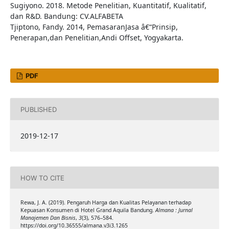
Sugiyono. 2018. Metode Penelitian, Kuantitatif, Kualitatif,
dan R&D. Bandung: CV.ALFABETA
Tjiptono, Fandy. 2014, PemasaranJasa â€“Prinsip,
Penerapan,dan Penelitian,Andi Offset, Yogyakarta.
PDF
PUBLISHED
2019-12-17
HOW TO CITE
Rewa, J. A. (2019). Pengaruh Harga dan Kualitas Pelayanan terhadap
Kepuasan Konsumen di Hotel Grand Aquila Bandung.
Almana : Jurnal
Manajemen Dan Bisnis
,
3
(3), 576–584.
https://doi.org/10.36555/almana.v3i3.1265