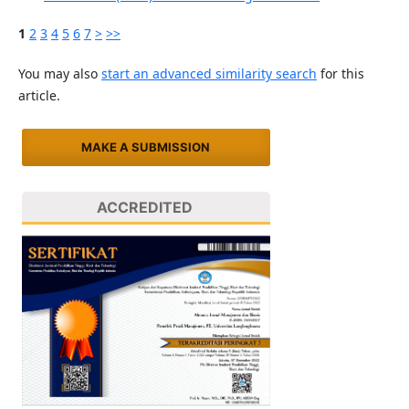
1
2
3
4
5
6
7
>
>>
You may also
start an advanced similarity search
for this
article.
MAKE A SUBMISSION
ACCREDITED