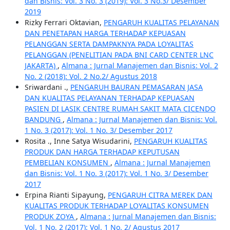
dan Bisnis: Vol. 3 No. 3 (2019): Vol. 3 No.3/ Desember
2019
Rizky Ferrari Oktavian,
PENGARUH KUALITAS PELAYANAN
DAN PENETAPAN HARGA TERHADAP KEPUASAN
PELANGGAN SERTA DAMPAKNYA PADA LOYALITAS
PELANGGAN (PENELITIAN PADA BNI CARD CENTER LNC
JAKARTA)
,
Almana : Jurnal Manajemen dan Bisnis: Vol. 2
No. 2 (2018): Vol. 2 No.2/ Agustus 2018
Sriwardani .,
PENGARUH BAURAN PEMASARAN JASA
DAN KUALITAS PELAYANAN TERHADAP KEPUASAN
PASIEN DI LASIK CENTRE RUMAH SAKIT MATA CICENDO
BANDUNG
,
Almana : Jurnal Manajemen dan Bisnis: Vol.
1 No. 3 (2017): Vol. 1 No. 3/ Desember 2017
Rosita ., Inne Satya Wisudarini,
PENGARUH KUALITAS
PRODUK DAN HARGA TERHADAP KEPUTUSAN
PEMBELIAN KONSUMEN
,
Almana : Jurnal Manajemen
dan Bisnis: Vol. 1 No. 3 (2017): Vol. 1 No. 3/ Desember
2017
Erpina Rianti Sipayung,
PENGARUH CITRA MEREK DAN
KUALITAS PRODUK TERHADAP LOYALITAS KONSUMEN
PRODUK ZOYA
,
Almana : Jurnal Manajemen dan Bisnis:
Vol. 1 No. 2 (2017): Vol. 1 No. 2/ Agustus 2017