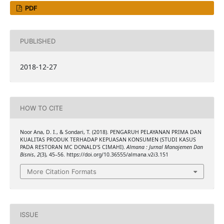
PDF
PUBLISHED
2018-12-27
HOW TO CITE
Noor Ana, D. I., & Sondari, T. (2018). PENGARUH PELAYANAN PRIMA DAN
KUALITAS PRODUK TERHADAP KEPUASAN KONSUMEN (STUDI KASUS
PADA RESTORAN MC DONALD’S CIMAHI).
Almana : Jurnal Manajemen Dan
Bisnis
,
2
(3), 45–56. https://doi.org/10.36555/almana.v2i3.151
More Citation Formats
ISSUE