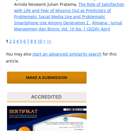
Arinda Reswanti Julian Pratama,
The Role of Satisfaction
with Life and Fear of Missing Out as Predictors of
Problematic Social Media Use and Problematic
Smartphone Use Among Generation Z
,
Almana : Jurnal
Manajemen dan Bisnis: Vol. 10 No. 1 (2026): April
1
2
3
4
5
6
7
8
9
10
>
>>
You may also
start an advanced similarity search
for this
article.
MAKE A SUBMISSION
ACCREDITED