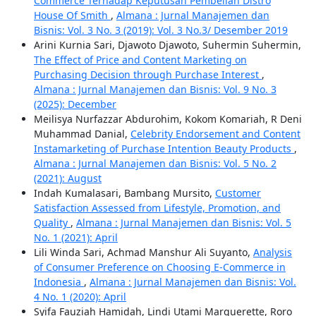
Commerce Terhadap Keputusan Pembelian Distro
House Of Smith
,
Almana : Jurnal Manajemen dan
Bisnis: Vol. 3 No. 3 (2019): Vol. 3 No.3/ Desember 2019
Arini Kurnia Sari, Djawoto Djawoto, Suhermin Suhermin,
The Effect of Price and Content Marketing on
Purchasing Decision through Purchase Interest
,
Almana : Jurnal Manajemen dan Bisnis: Vol. 9 No. 3
(2025): December
Meilisya Nurfazzar Abdurohim, Kokom Komariah, R Deni
Muhammad Danial,
Celebrity Endorsement and Content
Instamarketing of Purchase Intention Beauty Products
,
Almana : Jurnal Manajemen dan Bisnis: Vol. 5 No. 2
(2021): August
Indah Kumalasari, Bambang Mursito,
Customer
Satisfaction Assessed from Lifestyle, Promotion, and
Quality
,
Almana : Jurnal Manajemen dan Bisnis: Vol. 5
No. 1 (2021): April
Lili Winda Sari, Achmad Manshur Ali Suyanto,
Analysis
of Consumer Preference on Choosing E-Commerce in
Indonesia
,
Almana : Jurnal Manajemen dan Bisnis: Vol.
4 No. 1 (2020): April
Syifa Fauziah Hamidah, Lindi Utami Marquerette, Roro