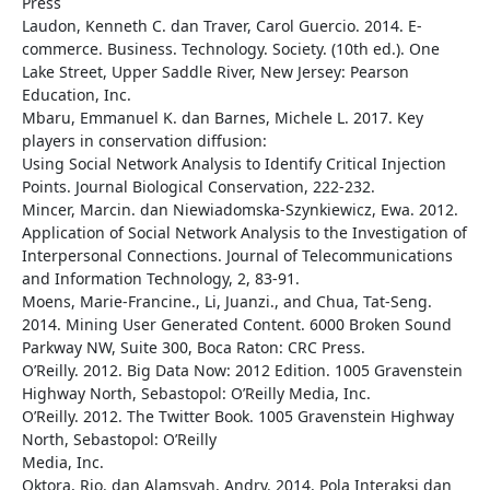
Press
Laudon, Kenneth C. dan Traver, Carol Guercio. 2014. E-
commerce. Business. Technology. Society. (10th ed.). One
Lake Street, Upper Saddle River, New Jersey: Pearson
Education, Inc.
Mbaru, Emmanuel K. dan Barnes, Michele L. 2017. Key
players in conservation diffusion:
Using Social Network Analysis to Identify Critical Injection
Points. Journal Biological Conservation, 222-232.
Mincer, Marcin. dan Niewiadomska-Szynkiewicz, Ewa. 2012.
Application of Social Network Analysis to the Investigation of
Interpersonal Connections. Journal of Telecommunications
and Information Technology, 2, 83-91.
Moens, Marie-Francine., Li, Juanzi., and Chua, Tat-Seng.
2014. Mining User Generated Content. 6000 Broken Sound
Parkway NW, Suite 300, Boca Raton: CRC Press.
O’Reilly. 2012. Big Data Now: 2012 Edition. 1005 Gravenstein
Highway North, Sebastopol: O’Reilly Media, Inc.
O’Reilly. 2012. The Twitter Book. 1005 Gravenstein Highway
North, Sebastopol: O’Reilly
Media, Inc.
Oktora, Rio. dan Alamsyah, Andry. 2014. Pola Interaksi dan