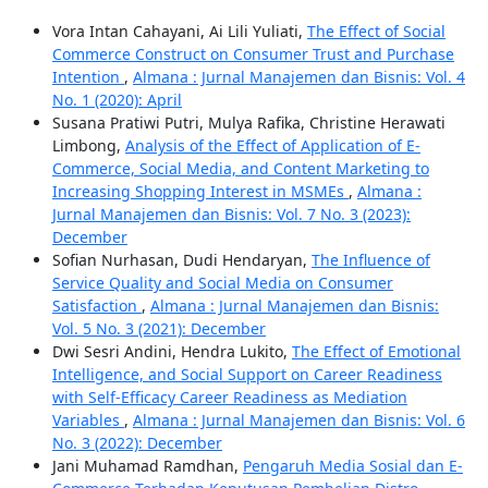
Vora Intan Cahayani, Ai Lili Yuliati,
The Effect of Social
Commerce Construct on Consumer Trust and Purchase
Intention
,
Almana : Jurnal Manajemen dan Bisnis: Vol. 4
No. 1 (2020): April
Susana Pratiwi Putri, Mulya Rafika, Christine Herawati
Limbong,
Analysis of the Effect of Application of E-
Commerce, Social Media, and Content Marketing to
Increasing Shopping Interest in MSMEs
,
Almana :
Jurnal Manajemen dan Bisnis: Vol. 7 No. 3 (2023):
December
Sofian Nurhasan, Dudi Hendaryan,
The Influence of
Service Quality and Social Media on Consumer
Satisfaction
,
Almana : Jurnal Manajemen dan Bisnis:
Vol. 5 No. 3 (2021): December
Dwi Sesri Andini, Hendra Lukito,
The Effect of Emotional
Intelligence, and Social Support on Career Readiness
with Self-Efficacy Career Readiness as Mediation
Variables
,
Almana : Jurnal Manajemen dan Bisnis: Vol. 6
No. 3 (2022): December
Jani Muhamad Ramdhan,
Pengaruh Media Sosial dan E-