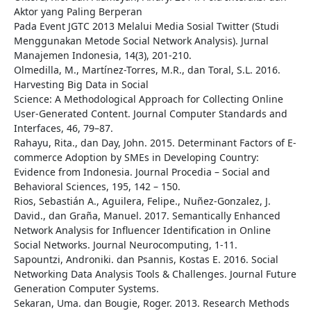
Aktor yang Paling Berperan
Pada Event JGTC 2013 Melalui Media Sosial Twitter (Studi
Menggunakan Metode Social Network Analysis). Jurnal
Manajemen Indonesia, 14(3), 201-210.
Olmedilla, M., Martínez-Torres, M.R., dan Toral, S.L. 2016.
Harvesting Big Data in Social
Science: A Methodological Approach for Collecting Online
User-Generated Content. Journal Computer Standards and
Interfaces, 46, 79–87.
Rahayu, Rita., dan Day, John. 2015. Determinant Factors of E-
commerce Adoption by SMEs in Developing Country:
Evidence from Indonesia. Journal Procedia – Social and
Behavioral Sciences, 195, 142 – 150.
Rios, Sebastián A., Aguilera, Felipe., Nuñez-Gonzalez, J.
David., dan Graña, Manuel. 2017. Semantically Enhanced
Network Analysis for Influencer Identification in Online
Social Networks. Journal Neurocomputing, 1-11.
Sapountzi, Androniki. dan Psannis, Kostas E. 2016. Social
Networking Data Analysis Tools & Challenges. Journal Future
Generation Computer Systems.
Sekaran, Uma. dan Bougie, Roger. 2013. Research Methods