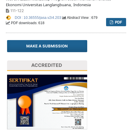
Ekonomi Universitas Langlangbuana, Indonesia
111-122
DOI : 10.36555/jasa.v2i4.203
Abstract View : 679
PDF
PDF downloads: 618
MAKE A SUBMISSION
ACCREDITED