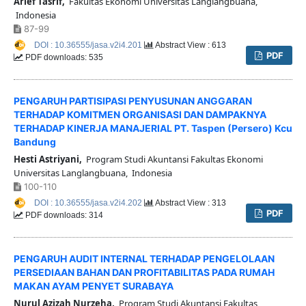
Arief Tasrif,
Fakultas Ekonomi Universitas Langlangbuana,
Indonesia
87-99
DOI : 10.36555/jasa.v2i4.201
Abstract View : 613
PDF
PDF downloads: 535
PENGARUH PARTISIPASI PENYUSUNAN ANGGARAN
TERHADAP KOMITMEN ORGANISASI DAN DAMPAKNYA
TERHADAP KINERJA MANAJERIAL PT. Taspen (Persero) Kcu
Bandung
Hesti Astriyani,
Program Studi Akuntansi Fakultas Ekonomi
Universitas Langlangbuana, Indonesia
100-110
DOI : 10.36555/jasa.v2i4.202
Abstract View : 313
PDF
PDF downloads: 314
PENGARUH AUDIT INTERNAL TERHADAP PENGELOLAAN
PERSEDIAAN BAHAN DAN PROFITABILITAS PADA RUMAH
MAKAN AYAM PENYET SURABAYA
Nurul Azizah Nurzeha,
Program Studi Akuntansi Fakultas