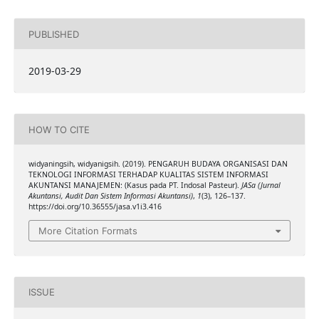
PUBLISHED
2019-03-29
HOW TO CITE
widyaningsih, widyanigsih. (2019). PENGARUH BUDAYA ORGANISASI DAN
TEKNOLOGI INFORMASI TERHADAP KUALITAS SISTEM INFORMASI
AKUNTANSI MANAJEMEN: (Kasus pada PT. Indosal Pasteur).
JASa (Jurnal
Akuntansi, Audit Dan Sistem Informasi Akuntansi)
,
1
(3), 126–137.
https://doi.org/10.36555/jasa.v1i3.416
More Citation Formats
ISSUE