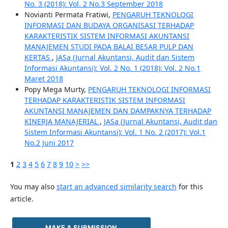
No. 3 (2018): Vol. 2 No.3 September 2018
Novianti Permata Fratiwi,
PENGARUH TEKNOLOGI
INFORMASI DAN BUDAYA ORGANISASI TERHADAP
KARAKTERISTIK SISTEM INFORMASI AKUNTANSI
MANAJEMEN STUDI PADA BALAI BESAR PULP DAN
KERTAS
,
JASa (Jurnal Akuntansi, Audit dan Sistem
Informasi Akuntansi): Vol. 2 No. 1 (2018): Vol. 2 No.1
Maret 2018
Popy Mega Murty,
PENGARUH TEKNOLOGI INFORMASI
TERHADAP KARAKTERISTIK SISTEM INFORMASI
AKUNTANSI MANAJEMEN DAN DAMPAKNYA TERHADAP
KINERJA MANAJERIAL
,
JASa (Jurnal Akuntansi, Audit dan
Sistem Informasi Akuntansi): Vol. 1 No. 2 (2017): Vol.1
No.2 Juni 2017
1
2
3
4
5
6
7
8
9
10
>
>>
You may also
start an advanced similarity search
for this
article.
MAKE A SUBMISSION