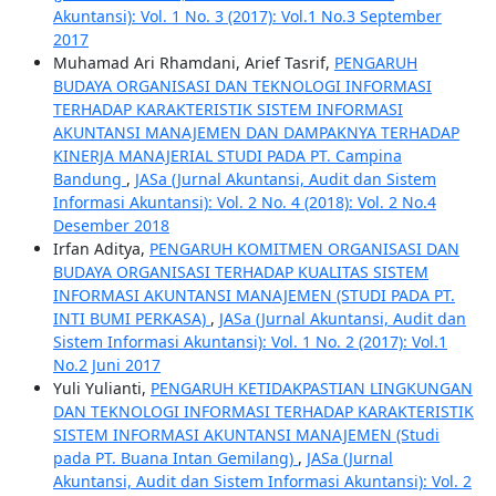
Akuntansi): Vol. 1 No. 3 (2017): Vol.1 No.3 September
2017
Muhamad Ari Rhamdani, Arief Tasrif,
PENGARUH
BUDAYA ORGANISASI DAN TEKNOLOGI INFORMASI
TERHADAP KARAKTERISTIK SISTEM INFORMASI
AKUNTANSI MANAJEMEN DAN DAMPAKNYA TERHADAP
KINERJA MANAJERIAL STUDI PADA PT. Campina
Bandung
,
JASa (Jurnal Akuntansi, Audit dan Sistem
Informasi Akuntansi): Vol. 2 No. 4 (2018): Vol. 2 No.4
Desember 2018
Irfan Aditya,
PENGARUH KOMITMEN ORGANISASI DAN
BUDAYA ORGANISASI TERHADAP KUALITAS SISTEM
INFORMASI AKUNTANSI MANAJEMEN (STUDI PADA PT.
INTI BUMI PERKASA)
,
JASa (Jurnal Akuntansi, Audit dan
Sistem Informasi Akuntansi): Vol. 1 No. 2 (2017): Vol.1
No.2 Juni 2017
Yuli Yulianti,
PENGARUH KETIDAKPASTIAN LINGKUNGAN
DAN TEKNOLOGI INFORMASI TERHADAP KARAKTERISTIK
SISTEM INFORMASI AKUNTANSI MANAJEMEN (Studi
pada PT. Buana Intan Gemilang)
,
JASa (Jurnal
Akuntansi, Audit dan Sistem Informasi Akuntansi): Vol. 2