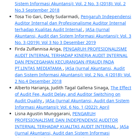
Sistem Informasi Akuntansi): Vol. 2 No. 3 (2018): Vol. 2
No.3 September 2018
Tosa Tio Gari, Dedy Sudarmadi,
Pengaruh Independensi
Auditor Internal dan Profesionalisme Auditor Internal
terhadap Kualitas Audit Internal
,
JASa (Jurnal
Akuntansi, Audit dan Sistem Informasi Akuntansi): Vol. 3
No. 3 (2019): Vol 3 No 3 Desember 2019
Firda Zulfannisa Ariga,
PENGARUH PROFESIONALISME
AUDIT INTERNAL TERHADAP KINERJA AUDIT INTERNAL
DAN PENCEGAHAN KECURANGAN (FRAUD) PADA
PT.LINTAS MEDIATAMA
,
JASa (Jurnal Akuntansi, Audit
dan Sistem Informasi Akuntansi): Vol. 2 No. 4 (2018): Vol.
2 No.4 Desember 2018
Alberto Harianja, Judith Tagal Gallena Sinaga,
The Effect
of Audit Fee, Audit Delay, and Auditor Switching on
Audit Quality
,
JASa (Jurnal Akuntansi, Audit dan Sistem
Informasi Akuntansi): Vol. 6 No. 1 (2022): April
Lisna Agustin Munggarani,
PENGARUH
PROFESIONALISME DAN INDEPENDENSI AUDITOR
INTERNAL TERHADAP KUALITAS AUDIT INTERNAL
,
JASa
(Jurnal Akuntansi, Audit dan Sistem Informasi