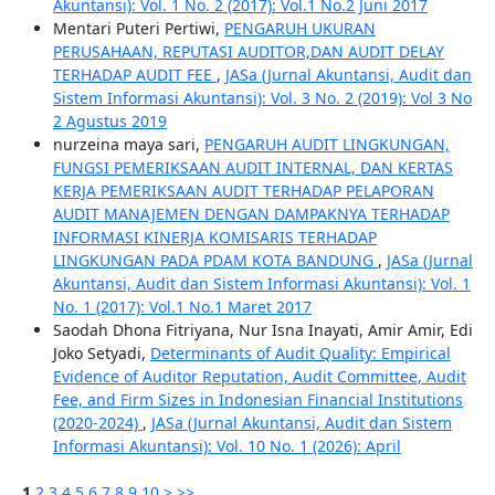
Akuntansi): Vol. 1 No. 2 (2017): Vol.1 No.2 Juni 2017
Mentari Puteri Pertiwi,
PENGARUH UKURAN
PERUSAHAAN, REPUTASI AUDITOR,DAN AUDIT DELAY
TERHADAP AUDIT FEE
,
JASa (Jurnal Akuntansi, Audit dan
Sistem Informasi Akuntansi): Vol. 3 No. 2 (2019): Vol 3 No
2 Agustus 2019
nurzeina maya sari,
PENGARUH AUDIT LINGKUNGAN,
FUNGSI PEMERIKSAAN AUDIT INTERNAL, DAN KERTAS
KERJA PEMERIKSAAN AUDIT TERHADAP PELAPORAN
AUDIT MANAJEMEN DENGAN DAMPAKNYA TERHADAP
INFORMASI KINERJA KOMISARIS TERHADAP
LINGKUNGAN PADA PDAM KOTA BANDUNG
,
JASa (Jurnal
Akuntansi, Audit dan Sistem Informasi Akuntansi): Vol. 1
No. 1 (2017): Vol.1 No.1 Maret 2017
Saodah Dhona Fitriyana, Nur Isna Inayati, Amir Amir, Edi
Joko Setyadi,
Determinants of Audit Quality: Empirical
Evidence of Auditor Reputation, Audit Committee, Audit
Fee, and Firm Sizes in Indonesian Financial Institutions
(2020-2024)
,
JASa (Jurnal Akuntansi, Audit dan Sistem
Informasi Akuntansi): Vol. 10 No. 1 (2026): April
1
2
3
4
5
6
7
8
9
10
>
>>