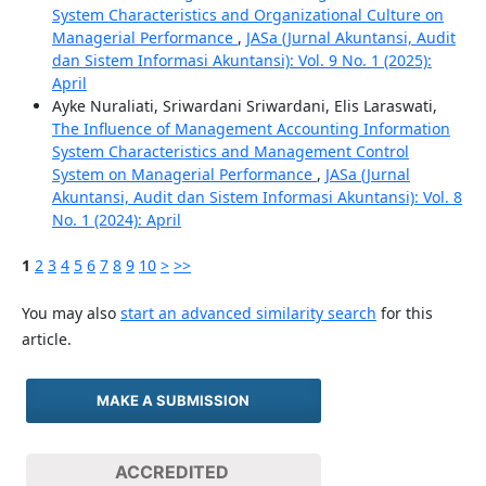
System Characteristics and Organizational Culture on
Managerial Performance
,
JASa (Jurnal Akuntansi, Audit
dan Sistem Informasi Akuntansi): Vol. 9 No. 1 (2025):
April
Ayke Nuraliati, Sriwardani Sriwardani, Elis Laraswati,
The Influence of Management Accounting Information
System Characteristics and Management Control
System on Managerial Performance
,
JASa (Jurnal
Akuntansi, Audit dan Sistem Informasi Akuntansi): Vol. 8
No. 1 (2024): April
1
2
3
4
5
6
7
8
9
10
>
>>
You may also
start an advanced similarity search
for this
article.
MAKE A SUBMISSION
ACCREDITED