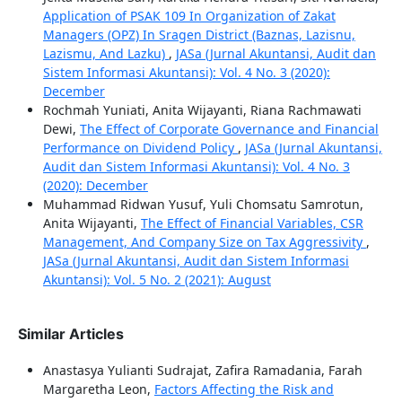
Application of PSAK 109 In Organization of Zakat
Managers (OPZ) In Sragen District (Baznas, Lazisnu,
Lazismu, And Lazku)
,
JASa (Jurnal Akuntansi, Audit dan
Sistem Informasi Akuntansi): Vol. 4 No. 3 (2020):
December
Rochmah Yuniati, Anita Wijayanti, Riana Rachmawati
Dewi,
The Effect of Corporate Governance and Financial
Performance on Dividend Policy
,
JASa (Jurnal Akuntansi,
Audit dan Sistem Informasi Akuntansi): Vol. 4 No. 3
(2020): December
Muhammad Ridwan Yusuf, Yuli Chomsatu Samrotun,
Anita Wijayanti,
The Effect of Financial Variables, CSR
Management, And Company Size on Tax Aggressivity
,
JASa (Jurnal Akuntansi, Audit dan Sistem Informasi
Akuntansi): Vol. 5 No. 2 (2021): August
Similar Articles
Anastasya Yulianti Sudrajat, Zafira Ramadania, Farah
Margaretha Leon,
Factors Affecting the Risk and