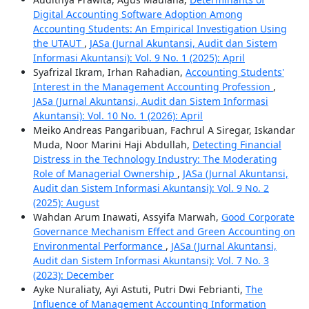
Digital Accounting Software Adoption Among
Accounting Students: An Empirical Investigation Using
the UTAUT
,
JASa (Jurnal Akuntansi, Audit dan Sistem
Informasi Akuntansi): Vol. 9 No. 1 (2025): April
Syafrizal Ikram, Irhan Rahadian,
Accounting Students'
Interest in the Management Accounting Profession
,
JASa (Jurnal Akuntansi, Audit dan Sistem Informasi
Akuntansi): Vol. 10 No. 1 (2026): April
Meiko Andreas Pangaribuan, Fachrul A Siregar, Iskandar
Muda, Noor Marini Haji Abdullah,
Detecting Financial
Distress in the Technology Industry: The Moderating
Role of Managerial Ownership
,
JASa (Jurnal Akuntansi,
Audit dan Sistem Informasi Akuntansi): Vol. 9 No. 2
(2025): August
Wahdan Arum Inawati, Assyifa Marwah,
Good Corporate
Governance Mechanism Effect and Green Accounting on
Environmental Performance
,
JASa (Jurnal Akuntansi,
Audit dan Sistem Informasi Akuntansi): Vol. 7 No. 3
(2023): December
Ayke Nuraliaty, Ayi Astuti, Putri Dwi Febrianti,
The
Influence of Management Accounting Information