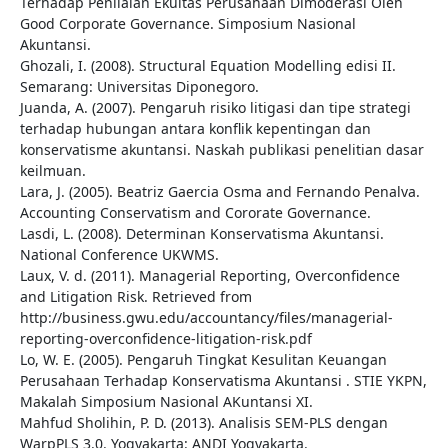
Terhadap Penilaian Ekuitas Perusahaan Dimoderasi Oleh
Good Corporate Governance. Simposium Nasional
Akuntansi.
Ghozali, I. (2008). Structural Equation Modelling edisi II.
Semarang: Universitas Diponegoro.
Juanda, A. (2007). Pengaruh risiko litigasi dan tipe strategi
terhadap hubungan antara konflik kepentingan dan
konservatisme akuntansi. Naskah publikasi penelitian dasar
keilmuan.
Lara, J. (2005). Beatriz Gaercia Osma and Fernando Penalva.
Accounting Conservatism and Cororate Governance.
Lasdi, L. (2008). Determinan Konservatisma Akuntansi.
National Conference UKWMS.
Laux, V. d. (2011). Managerial Reporting, Overconfidence
and Litigation Risk. Retrieved from
http://business.gwu.edu/accountancy/files/managerial-
reporting-overconfidence-litigation-risk.pdf
Lo, W. E. (2005). Pengaruh Tingkat Kesulitan Keuangan
Perusahaan Terhadap Konservatisma Akuntansi . STIE YKPN,
Makalah Simposium Nasional AKuntansi XI.
Mahfud Sholihin, P. D. (2013). Analisis SEM-PLS dengan
WarpPLS 3.0. Yogyakarta: ANDI Yogyakarta.