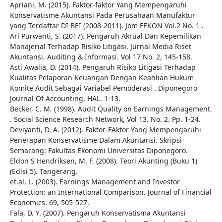
Apriani, M. (2015). Faktor-faktor Yang Mempengaruhi
Konservatisme Akuntansi Pada Perusahaan Manufaktur
yang Terdaftar DI BEI (2008-2011). Jom FEKON Vol.2 No. 1 .
Ari Purwanti, S. (2017). Pengaruh Akrual Dan Kepemilikan
Manajerial Terhadap Risiko Litigasi. Jurnal Media Riset
Akuntansi, Auditing & Informasi. Vol 17 No. 2, 145-158.
Asti Awalia, D. (2014). Pengaruh Risiko Litigasi Terhadap
Kualitas Pelaporan Keuangan Dengan Keahlian Hukum
Komite Audit Sebagai Variabel Pemoderasi . Diponegoro
Journal Of Accounting, HAL. 1-13.
Becker, C. M. (1998). Audit Quality on Earnings Management.
. Social Science Research Network, Vol 13. No. 2. Pp. 1-24.
Deviyanti, D. A. (2012). Faktor-FAktor Yang Mempengaruhi
Penerapan Konservatisme Dalam Akuntansi. Skripsi
Semarang: Fakultas Ekonomi Universitas Diponegoro.
Eldon S Hendriksen, M. F. (2008). Teori Akunting (Buku 1)
(Edisi 5). Tangerang.
et.al, L. (2003). Earnings Management and Investor
Protection: an International Comparison. Journal of Financial
Economics. 69, 505-527.
Fala, D. Y. (2007). Pengaruh Konservatisma Akuntansi