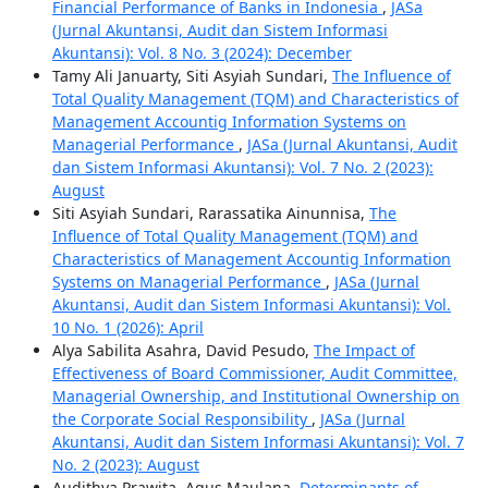
Financial Performance of Banks in Indonesia
,
JASa
(Jurnal Akuntansi, Audit dan Sistem Informasi
Akuntansi): Vol. 8 No. 3 (2024): December
Tamy Ali Januarty, Siti Asyiah Sundari,
The Influence of
Total Quality Management (TQM) and Characteristics of
Management Accountig Information Systems on
Managerial Performance
,
JASa (Jurnal Akuntansi, Audit
dan Sistem Informasi Akuntansi): Vol. 7 No. 2 (2023):
August
Siti Asyiah Sundari, Rarassatika Ainunnisa,
The
Influence of Total Quality Management (TQM) and
Characteristics of Management Accountig Information
Systems on Managerial Performance
,
JASa (Jurnal
Akuntansi, Audit dan Sistem Informasi Akuntansi): Vol.
10 No. 1 (2026): April
Alya Sabilita Asahra, David Pesudo,
The Impact of
Effectiveness of Board Commissioner, Audit Committee,
Managerial Ownership, and Institutional Ownership on
the Corporate Social Responsibility
,
JASa (Jurnal
Akuntansi, Audit dan Sistem Informasi Akuntansi): Vol. 7
No. 2 (2023): August
Audithya Prawita, Agus Maulana,
Determinants of