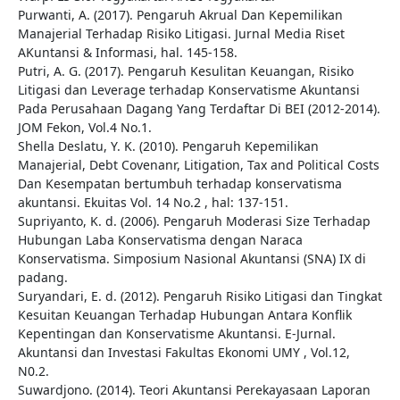
Purwanti, A. (2017). Pengaruh Akrual Dan Kepemilikan
Manajerial Terhadap Risiko Litigasi. Jurnal Media Riset
AKuntansi & Informasi, hal. 145-158.
Putri, A. G. (2017). Pengaruh Kesulitan Keuangan, Risiko
Litigasi dan Leverage terhadap Konservatisme Akuntansi
Pada Perusahaan Dagang Yang Terdaftar Di BEI (2012-2014).
JOM Fekon, Vol.4 No.1.
Shella Deslatu, Y. K. (2010). Pengaruh Kepemilikan
Manajerial, Debt Covenanr, Litigation, Tax and Political Costs
Dan Kesempatan bertumbuh terhadap konservatisma
akuntansi. Ekuitas Vol. 14 No.2 , hal: 137-151.
Supriyanto, K. d. (2006). Pengaruh Moderasi Size Terhadap
Hubungan Laba Konservatisma dengan Naraca
Konservatisma. Simposium Nasional Akuntansi (SNA) IX di
padang.
Suryandari, E. d. (2012). Pengaruh Risiko Litigasi dan Tingkat
Kesuitan Keuangan Terhadap Hubungan Antara Konflik
Kepentingan dan Konservatisme Akuntansi. E-Jurnal.
Akuntansi dan Investasi Fakultas Ekonomi UMY , Vol.12,
N0.2.
Suwardjono. (2014). Teori Akuntansi Perekayasaan Laporan