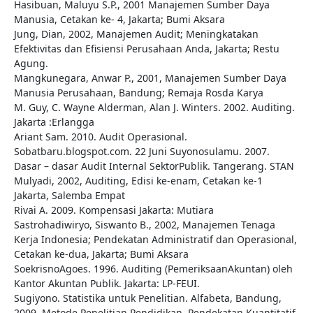
Hasibuan, Maluyu S.P., 2001 Manajemen Sumber Daya
Manusia, Cetakan ke- 4, Jakarta; Bumi Aksara
Jung, Dian, 2002, Manajemen Audit; Meningkatakan
Efektivitas dan Efisiensi Perusahaan Anda, Jakarta; Restu
Agung.
Mangkunegara, Anwar P., 2001, Manajemen Sumber Daya
Manusia Perusahaan, Bandung; Remaja Rosda Karya
M. Guy, C. Wayne Alderman, Alan J. Winters. 2002. Auditing.
Jakarta :Erlangga
Ariant Sam. 2010. Audit Operasional.
Sobatbaru.blogspot.com. 22 Juni Suyonosulamu. 2007.
Dasar – dasar Audit Internal SektorPublik. Tangerang. STAN
Mulyadi, 2002, Auditing, Edisi ke-enam, Cetakan ke-1
Jakarta, Salemba Empat
Rivai A. 2009. Kompensasi Jakarta: Mutiara
Sastrohadiwiryo, Siswanto B., 2002, Manajemen Tenaga
Kerja Indonesia; Pendekatan Administratif dan Operasional,
Cetakan ke-dua, Jakarta; Bumi Aksara
SoekrisnoAgoes. 1996. Auditing (PemeriksaanAkuntan) oleh
Kantor Akuntan Publik. Jakarta: LP-FEUI.
Sugiyono. Statistika untuk Penelitian. Alfabeta, Bandung,
2009. Metode Penelitian Pendidikan, Pendekatan Kuantitatif,