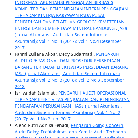
INFORMASI AKUNTANSI PENGGAJIAN BERBASIS
KOMPUTER DAN PENGENDALIAN INTERN PENGGAJIAN
TERHADAP KINERJA KARYAWAN PADA PUSAT
PENDIDIKAN DAN PELATIHAN GEOLOGI KEMETERIAN
ENERGI DAN SUMBER DAYA MINERAL BANDUNG
,
JASa
(Jurnal Akuntansi, Audit dan Sistem Informasi
Akuntansi): Vol. 1 No. 4 (2017): Vol.1 No.4 Desember
2017
Fahmi Zuliana Akbar, Dedy Sudarmadi,
PENGARUH
AUDIT OPERASIONAL DAN PROSEDUR PERSEDIAAN
BARANG TERHADAP EFEKTIVITAS PERSEDIAAN BARANG
,
JASa (Jurnal Akuntansi, Audit dan Sistem Informasi
Akuntansi): Vol. 2 No. 3 (2018): Vol. 2 No.3 September
2018
Isri wildah Islamiati,
PENGARUH AUDIT OPERASIONAL
TERHADAP EFEKTIVITAS PENJUALAN DAN PENINGKATAN
PENDAPATAN PERUSAHAAN
,
JASa (Jurnal Akuntansi,
Audit dan Sistem Informasi Akuntansi): Vol. 1 No. 2
(2017): Vol.1 No.2 Juni 2017
Ajeng Putri Adhika Fenadi,
Pengaruh Going Concern,
Audit Delay, Profitabilitas, dan Komite Audit Terhadap