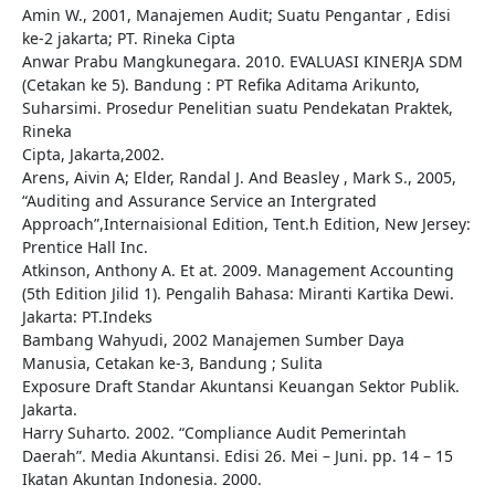
Amin W., 2001, Manajemen Audit; Suatu Pengantar , Edisi
ke-2 jakarta; PT. Rineka Cipta
Anwar Prabu Mangkunegara. 2010. EVALUASI KINERJA SDM
(Cetakan ke 5). Bandung : PT Refika Aditama Arikunto,
Suharsimi. Prosedur Penelitian suatu Pendekatan Praktek,
Rineka
Cipta, Jakarta,2002.
Arens, Aivin A; Elder, Randal J. And Beasley , Mark S., 2005,
“Auditing and Assurance Service an Intergrated
Approach”,Internaisional Edition, Tent.h Edition, New Jersey:
Prentice Hall Inc.
Atkinson, Anthony A. Et at. 2009. Management Accounting
(5th Edition Jilid 1). Pengalih Bahasa: Miranti Kartika Dewi.
Jakarta: PT.Indeks
Bambang Wahyudi, 2002 Manajemen Sumber Daya
Manusia, Cetakan ke-3, Bandung ; Sulita
Exposure Draft Standar Akuntansi Keuangan Sektor Publik.
Jakarta.
Harry Suharto. 2002. “Compliance Audit Pemerintah
Daerah”. Media Akuntansi. Edisi 26. Mei – Juni. pp. 14 – 15
Ikatan Akuntan Indonesia. 2000.