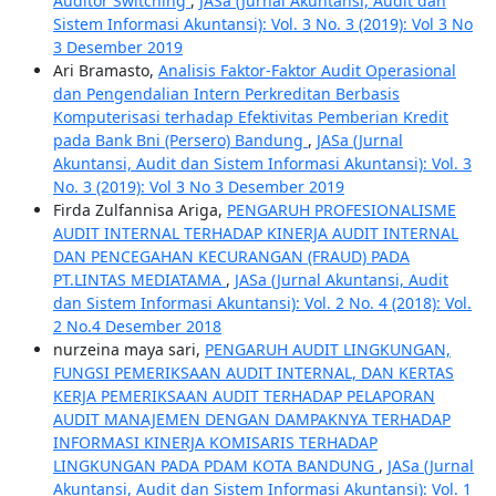
Auditor Switching
,
JASa (Jurnal Akuntansi, Audit dan
Sistem Informasi Akuntansi): Vol. 3 No. 3 (2019): Vol 3 No
3 Desember 2019
Ari Bramasto,
Analisis Faktor-Faktor Audit Operasional
dan Pengendalian Intern Perkreditan Berbasis
Komputerisasi terhadap Efektivitas Pemberian Kredit
pada Bank Bni (Persero) Bandung
,
JASa (Jurnal
Akuntansi, Audit dan Sistem Informasi Akuntansi): Vol. 3
No. 3 (2019): Vol 3 No 3 Desember 2019
Firda Zulfannisa Ariga,
PENGARUH PROFESIONALISME
AUDIT INTERNAL TERHADAP KINERJA AUDIT INTERNAL
DAN PENCEGAHAN KECURANGAN (FRAUD) PADA
PT.LINTAS MEDIATAMA
,
JASa (Jurnal Akuntansi, Audit
dan Sistem Informasi Akuntansi): Vol. 2 No. 4 (2018): Vol.
2 No.4 Desember 2018
nurzeina maya sari,
PENGARUH AUDIT LINGKUNGAN,
FUNGSI PEMERIKSAAN AUDIT INTERNAL, DAN KERTAS
KERJA PEMERIKSAAN AUDIT TERHADAP PELAPORAN
AUDIT MANAJEMEN DENGAN DAMPAKNYA TERHADAP
INFORMASI KINERJA KOMISARIS TERHADAP
LINGKUNGAN PADA PDAM KOTA BANDUNG
,
JASa (Jurnal
Akuntansi, Audit dan Sistem Informasi Akuntansi): Vol. 1