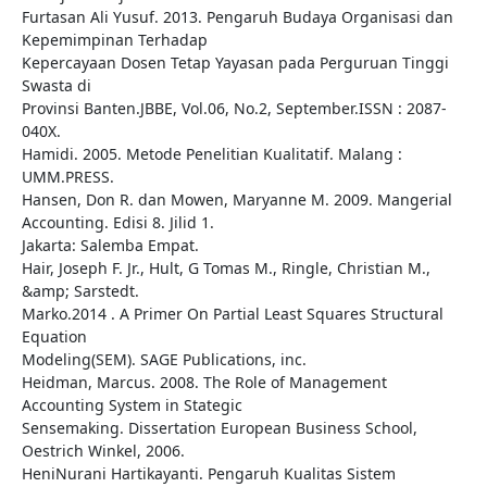
Furtasan Ali Yusuf. 2013. Pengaruh Budaya Organisasi dan
Kepemimpinan Terhadap
Kepercayaan Dosen Tetap Yayasan pada Perguruan Tinggi
Swasta di
Provinsi Banten.JBBE, Vol.06, No.2, September.ISSN : 2087-
040X.
Hamidi. 2005. Metode Penelitian Kualitatif. Malang :
UMM.PRESS.
Hansen, Don R. dan Mowen, Maryanne M. 2009. Mangerial
Accounting. Edisi 8. Jilid 1.
Jakarta: Salemba Empat.
Hair, Joseph F. Jr., Hult, G Tomas M., Ringle, Christian M.,
&amp; Sarstedt.
Marko.2014 . A Primer On Partial Least Squares Structural
Equation
Modeling(SEM). SAGE Publications, inc.
Heidman, Marcus. 2008. The Role of Management
Accounting System in Stategic
Sensemaking. Dissertation European Business School,
Oestrich Winkel, 2006.
HeniNurani Hartikayanti. Pengaruh Kualitas Sistem