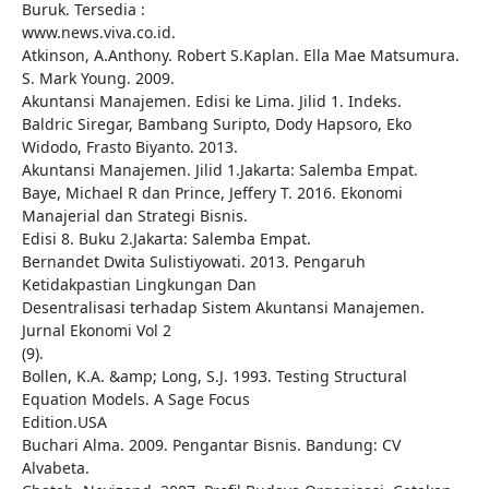
Buruk. Tersedia :
www.news.viva.co.id.
Atkinson, A.Anthony. Robert S.Kaplan. Ella Mae Matsumura.
S. Mark Young. 2009.
Akuntansi Manajemen. Edisi ke Lima. Jilid 1. Indeks.
Baldric Siregar, Bambang Suripto, Dody Hapsoro, Eko
Widodo, Frasto Biyanto. 2013.
Akuntansi Manajemen. Jilid 1.Jakarta: Salemba Empat.
Baye, Michael R dan Prince, Jeffery T. 2016. Ekonomi
Manajerial dan Strategi Bisnis.
Edisi 8. Buku 2.Jakarta: Salemba Empat.
Bernandet Dwita Sulistiyowati. 2013. Pengaruh
Ketidakpastian Lingkungan Dan
Desentralisasi terhadap Sistem Akuntansi Manajemen.
Jurnal Ekonomi Vol 2
(9).
Bollen, K.A. &amp; Long, S.J. 1993. Testing Structural
Equation Models. A Sage Focus
Edition.USA
Buchari Alma. 2009. Pengantar Bisnis. Bandung: CV
Alvabeta.