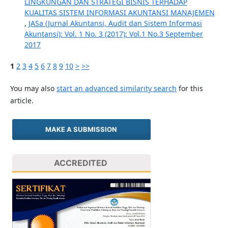
LINGKUNGAN DAN STRATEGI BISNIS TERHADAP
KUALITAS SISTEM INFORMASI AKUNTANSI MANAJEMEN
,
JASa (Jurnal Akuntansi, Audit dan Sistem Informasi
Akuntansi): Vol. 1 No. 3 (2017): Vol.1 No.3 September
2017
1
2
3
4
5
6
7
8
9
10
>
>>
You may also
start an advanced similarity search
for this
article.
MAKE A SUBMISSION
ACCREDITED