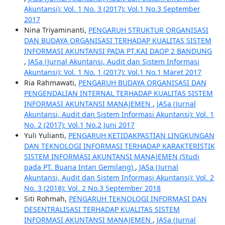
Akuntansi): Vol. 1 No. 3 (2017): Vol.1 No.3 September
2017
Nina Triyaminanti,
PENGARUH STRUKTUR ORGANISASI
DAN BUDAYA ORGANISASI TERHADAP KUALITAS SISTEM
INFORMASI AKUNTANSI PADA PT.KAI DAOP 2 BANDUNG
,
JASa (Jurnal Akuntansi, Audit dan Sistem Informasi
Akuntansi): Vol. 1 No. 1 (2017): Vol.1 No.1 Maret 2017
Ria Rahmawati,
PENGARUH BUDAYA ORGANISASI DAN
PENGENDALIAN INTERNAL TERHADAP KUALITAS SISTEM
INFORMASI AKUNTANSI MANAJEMEN
,
JASa (Jurnal
Akuntansi, Audit dan Sistem Informasi Akuntansi): Vol. 1
No. 2 (2017): Vol.1 No.2 Juni 2017
Yuli Yulianti,
PENGARUH KETIDAKPASTIAN LINGKUNGAN
DAN TEKNOLOGI INFORMASI TERHADAP KARAKTERISTIK
SISTEM INFORMASI AKUNTANSI MANAJEMEN (Studi
pada PT. Buana Intan Gemilang)
,
JASa (Jurnal
Akuntansi, Audit dan Sistem Informasi Akuntansi): Vol. 2
No. 3 (2018): Vol. 2 No.3 September 2018
Siti Rohmah,
PENGARUH TEKNOLOGI INFORMASI DAN
DESENTRALISASI TERHADAP KUALITAS SISTEM
INFORMASI AKUNTANSI MANAJEMEN
,
JASa (Jurnal