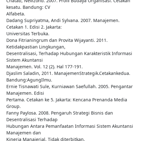
Chatab, Nevizond. 2007. Profil Budaya Organisasi. Cetakan
kesatu. Bandung: CV
Alfabeta.
Dadang Supriyatma, Andi Sylvana. 2007. Manajemen.
Cetakan 1. Edisi 2. Jakarta:
Universitas Terbuka.
Dona Fitrianingrum dan Provita Wijayanti. 2011.
Ketidakpastian Lingkungan,
Desentralisasi, Terhadap Hubungan Karakteristik Informasi
Sistem Akuntansi
Manajemen. Vol. 12 (2). Hal 177-191.
Djaslim Saladin, 2011. ManajemenStrategik.Cetakankedua.
Bandung:AgungIlmu.
Ernie Tisnawati Sule, Kurniawan Saefullah. 2005. Pengantar
Manajemen. Edisi
Pertama. Cetakan ke 5. Jakarta: Kencana Prenanda Media
Group.
Fanny Paylosa. 2008. Pengaruh Strategi Bisnis dan
Desentralisasi Terhadap
Hubungan Antara Pemanfaatan Informasi Sistem Akuntansi
Manajemen dan
Kinerja Manajerial. Tidak diterbitkan.