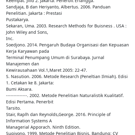
Keempat. Jilid 2. Jakarta: Penerbit Erlangga.
Sandjaja, B dan Heriyanto, Albertus. 2006. Panduan
Penelitian. Jakarta : Prestasi
Pustakarya.
Sekaran, Uma. 2003. Research Methods for Buisness . USA :
John Wiley and Sons,
Inc.
Soedjono. 2014. Pengaruh Budaya Organisasi dan Kepuasan
Kerja Karyawan pada
Terminal Penumpang Umum di Surabaya. Jurnal
Manajemen dan
Kewirausahaan Vol.1,Maret 2005: 22-47.
S. Nasution. 2006. Metode Research (Peneltian Ilmiah). Edisi
1. Cetakan ke 8. Jakarta:
Bumi Aksara.
--------------. 2002. Metode Penelitian Naturalistik Kualitatif.
Edisi Pertama. Penerbit
Tarsito.
Stair, Raplh dan Reynolds,George. 2016. Principle of
Information Systems A
Managerial Apporach. Ninth Edition.
Sugiyono. 1999. Metode Penelitian Bisnis. Bandung: CV