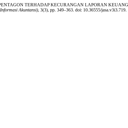
AUD PENTAGON TERHADAP KECURANGAN LAPORAN KEUANGAN: (Studi
 Informasi Akuntansi)
, 3(3), pp. 349–363. doi: 10.36555/jasa.v3i3.719.