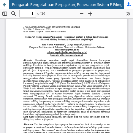
Pengaruh Pengetahuan Perpajakan, Penerapan Sistem E-Filing dan Penerapan Sistem E-Billing Terhadap Kepatuhan Wajib Pajak