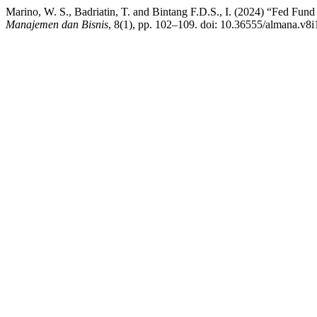
Marino, W. S., Badriatin, T. and Bintang F.D.S., I. (2024) “Fed Fund
Manajemen dan Bisnis
, 8(1), pp. 102–109. doi: 10.36555/almana.v8i